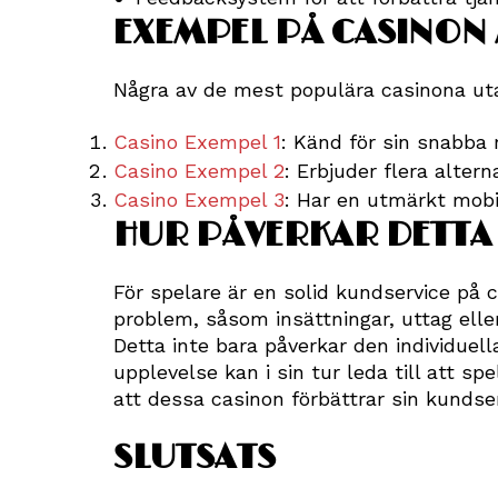
EXEMPEL PÅ CASINON
Några av de mest populära casinona uta
Casino Exempel 1
: Känd för sin snabba 
Casino Exempel 2
: Erbjuder flera alte
Casino Exempel 3
: Har en utmärkt mobi
HUR PÅVERKAR DETTA
För spelare är en solid kundservice på 
problem, såsom insättningar, uttag eller
Detta inte bara påverkar den individue
upplevelse kan i sin tur leda till att sp
att dessa casinon förbättrar sin kundser
SLUTSATS