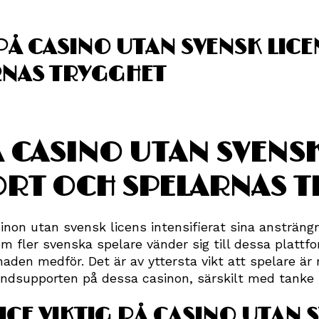
Å CASINO UTAN SVENSK LICE
RNAS TRYGGHET
 CASINO UTAN SVENSK
ORT OCH SPELARNAS 
non utan svensk licens intensifierat sina ansträngn
m fler svenska spelare vänder sig till dessa plattfo
den medför. Det är av yttersta vikt att spelare är
kundsupporten på dessa casinon, särskilt med tanke
CE VIKTIG PÅ CASINO UTAN S