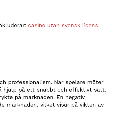
nkluderar:
casino utan svensk licens
och professionalism. När spelare möter
 hjälp på ett snabbt och effektivt sätt.
 rykte på marknaden. En negativ
rade marknaden, vilket visar på vikten av