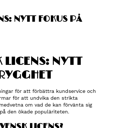
NS: NYTT FOKUS PÅ
 LICENS: NYTT
TRYGGHET
ingar för att förbättra kundservice och
rmar för att undvika den strikta
 medvetna om vad de kan förvänta sig
 på den ökade populäriteten.
VENSK LICENS?