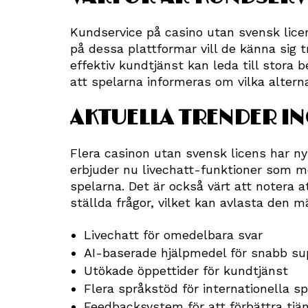
Kundservice på casino utan svensk licen
på dessa plattformar vill de känna sig tr
effektiv kundtjänst kan leda till stora b
att spelarna informeras om vilka alterna
AKTUELLA TRENDER 
Flera casinon utan svensk licens har n
erbjuder nu livechatt-funktioner som mö
spelarna. Det är också värt att notera at
ställda frågor, vilket kan avlasta den 
Livechatt för omedelbara svar
AI-baserade hjälpmedel för snabb su
Utökade öppettider för kundtjänst
Flera språkstöd för internationella s
Feedbacksystem för att förbättra tjä