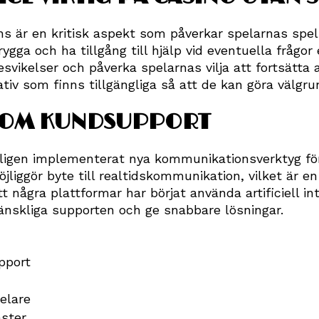
s är en kritisk aspekt som påverkar spelarnas spelu
ygga och ha tillgång till hjälp vid eventuella frågor
esvikelser och påverka spelarnas vilja att fortsätta 
tiv som finns tillgängliga så att de kan göra välgr
INOM KUNDSUPPORT
yligen implementerat nya kommunikationsverktyg för
jliggör byte till realtidskommunikation, vilket är 
t några plattformar har börjat använda artificiell in
mänskliga supporten och ge snabbare lösningar.
pport
pelare
nster