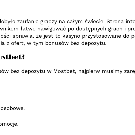
zdobyło zaufanie graczy na całym świecie. Strona i
wnikom łatwo nawigować po dostępnych grach i promo
ości sprawia, że jest to kasyno przystosowane do p
ia z ofert, w tym bonusów bez depozytu.
ostbet?
sów bez depozytu w Mostbet, najpierw musimy zarej
e osobowe.
omocje.