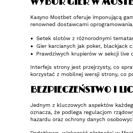
WYBÓR GIER W MOST
Kasyno Mostbet oferuje imponującą gamę
renowned dostawcami oprogramowania,
Setek slotów z różnorodnymi tematam
Gier karcianych jak poker, blackjack c
Prawdziwych krupierów w sekcji live c
Interfejs strony jest przejrzysty, co sp
korzystać z mobilnej wersji strony, co 
BEZPIECZEŃSTWO I LI
Jednym z kluczowych aspektów każdego 
oznacza, że podlega regulacjom rządow
hazardu oraz ochrony danych osobowyc
Dodatkowo, większość płatności w Most