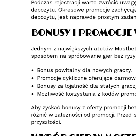
Podczas rejestracji warto zwrócić uwa
depozytu. Okresowe promocje zachęcają 
depozytu, jest naprawdę prostym zadan
BONUSY I PROMOCJE
Jednym z największych atutów Mostbet 
sposobem na spróbowanie gier bez ryzy
Bonus powitalny dla nowych graczy.
Promocje cykliczne oferujące darmowe
Bonusy za lojalność dla stałych gracz
Możliwość korzystania z kodów promo
Aby zyskać bonusy z oferty promocji b
różnić w zależności od promocji. Przed
przyszłości.