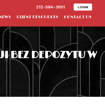
212-594-3001
LOGIN
NEWS
CLIENT RESOURCES
CONTACT US
JI BEZ DEPOZYTU W