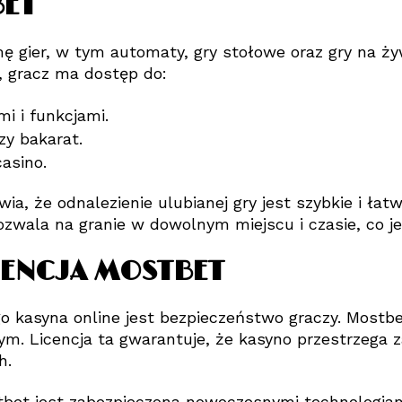
BET
 gier, w tym automaty, gry stołowe oraz gry na ży
 gracz ma dostęp do:
i i funkcjami.
zy bakarat.
asino.
rawia, że odnalezienie ulubianej gry jest szybkie i ł
pozwala na granie w dowolnym miejscu i czasie, co 
CENCJA MOSTBET
kasyna online jest bezpieczeństwo graczy. Mostbet
ym. Licencja ta gwarantuje, że kasyno przestrzega
h.
bet jest zabezpieczona nowoczesnymi technologiam