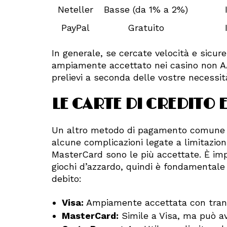
Neteller
Basse (da 1% a 2%)
PayPal
Gratuito
In generale, se cercate velocità e sicur
ampiamente accettato nei casino non AAM
prelievi a seconda delle vostre necessità
LE CARTE DI CREDITO 
Un altro metodo di pagamento comune ne
alcune complicazioni legate a limitazio
MasterCard sono le più accettate. È impo
giochi d’azzardo, quindi è fondamentale c
debito:
Visa:
Ampiamente accettata con trans
MasterCard:
Simile a Visa, ma può ave