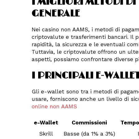
I MIGLIORI METODI D
GENERALE
Nei casino non AAMS, i metodi di pagame
criptovalute e trasferimenti bancari. Il 
rapidità, la sicurezza e le eventuali com
Tuttavia, le criptovalute offrono un ult
aspetti, possiamo confrontare diverse p
I PRINCIPALI E-WALLE
Gli e-wallet sono tra i metodi di paga
usare, forniscono anche un livello di sic
online non AAMS
e-Wallet
Commissioni
Tempo 
Skrill
Basse (da 1% a 3%)