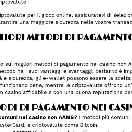
riptovalute
iptovalute per il gioco online, assicuratevi di selezi
antirà una maggiore sicurezza nelle vostre transazi
LIORI METODI DI PAGAMENTO
o sui migliori metodi di pagamento nei casino non AA
etodo ha i suoi vantaggi e svantaggi, pertanto è im
à e sicurezza, gli e-wallet possono essere la scelta 
to funzionano bene, mentre le criptovalute offrono un
n casino affidabile e con una buona reputazione per 
TODI DI PAGAMENTO NEI CAS
 comuni nei casino non AAMS?
I metodi più comuni 
asterCard, e criptovalute come Bitcoin.