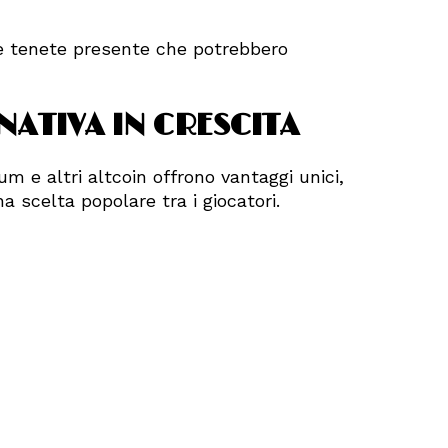
to e tenete presente che potrebbero
NATIVA IN CRESCITA
m e altri altcoin offrono vantaggi unici,
 scelta popolare tra i giocatori.