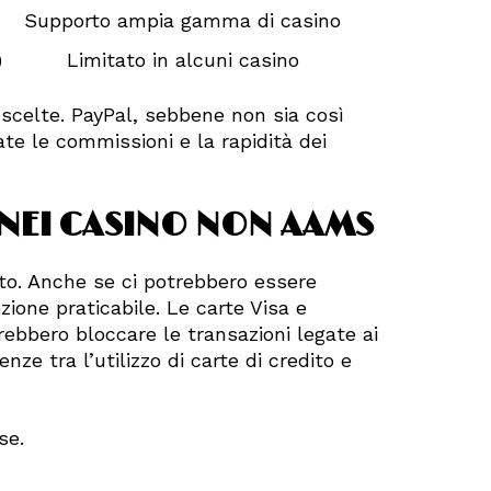
Supporto ampia gamma di casino
)
Limitato in alcuni casino
 scelte. PayPal, sebbene non sia così
te le commissioni e la rapidità dei
 NEI CASINO NON AAMS
to. Anche se ci potrebbero essere
ione praticabile. Le carte Visa e
rebbero bloccare le transazioni legate ai
ze tra l’utilizzo di carte di credito e
se.