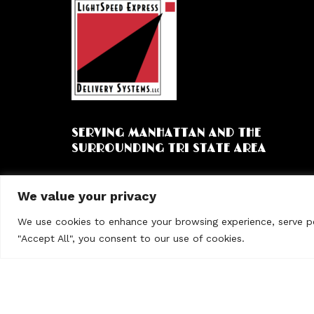
SERVING MANHATTAN AND THE
SURROUNDING TRI STATE AREA
330 West 38th Street
New York, NY 10018
We value your privacy
P: 212.594.3001
We use cookies to enhance your browsing experience, serve per
F: 212.594.9280
"Accept All", you consent to our use of cookies.