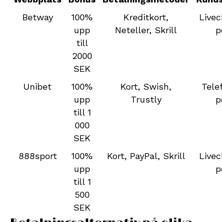
Betway
100%
Kreditkort,
Livec
upp
Neteller, Skrill
p
till
2000
SEK
Unibet
100%
Kort, Swish,
Tele
upp
Trustly
p
till 1
000
SEK
888sport
100%
Kort, PayPal, Skrill
Livec
upp
p
till 1
500
SEK